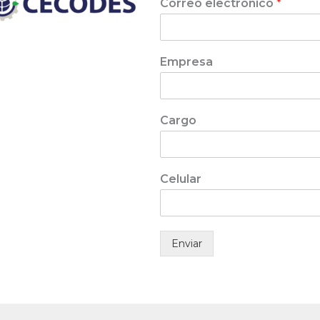
Correo electrónico
*
Empresa
Cargo
Celular
Enviar
A
lt
e
r