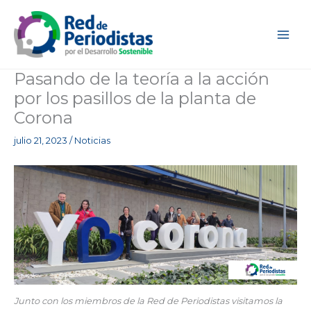
Ir
al
contenido
Pasando de la teoría a la acción
por los pasillos de la planta de
Corona
julio 21, 2023
/
Noticias
Junto con los miembros de la Red de Periodistas visitamos la