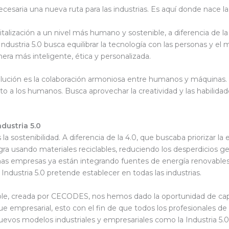
saria una nueva ruta para las industrias. Es aquí donde nace la In
italización a un nivel más humano y sostenible, a diferencia de la 
 La Industria 5.0 busca equilibrar la tecnología con las personas y 
ra más inteligente, ética y personalizada.
ución es la colaboración armoniosa entre humanos y máquinas. N
unto a los humanos. Busca aprovechar la creatividad y las habilid
ndustria 5.0
la sostenibilidad. A diferencia de la 4.0, que buscaba priorizar la 
gra usando materiales reciclables, reduciendo los desperdicios g
has empresas ya están integrando fuentes de energía renovables
a Industria 5.0 pretende establecer en todas las industrias.
ble, creada por CECODES, nos hemos dado la oportunidad de capac
ue empresarial, esto con el fin de que todos los profesionales d
uevos modelos industriales y empresariales como la Industria 5.0