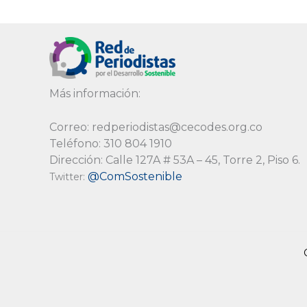
Más información:
Correo: redperiodistas@cecodes.org.co
Teléfono: 310 804 1910
Dirección: Calle 127A # 53A – 45, Torre 2, Piso 6.
@ComSostenible
Twitter: