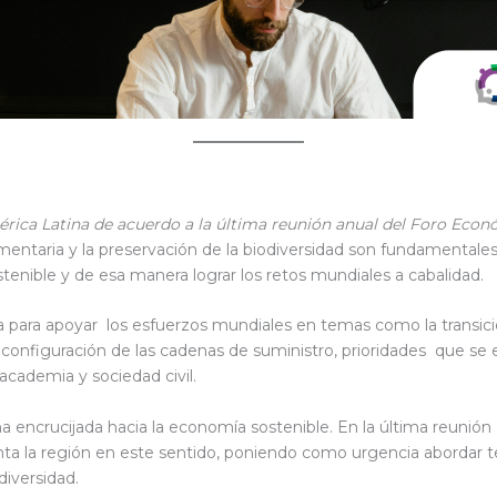
érica Latina de acuerdo a la última reunión anual del Foro Eco
imentaria y la preservación de la biodiversidad son fundamentale
sostenible y de esa manera lograr los retos mundiales a cabalidad.
rsa para apoyar los esfuerzos mundiales en temas como la transic
 reconfiguración de las cadenas de suministro, prioridades que se
 academia y sociedad civil.
a encrucijada hacia la economía sostenible. En la última reunión
nta la región en este sentido, poniendo como urgencia abordar t
diversidad.